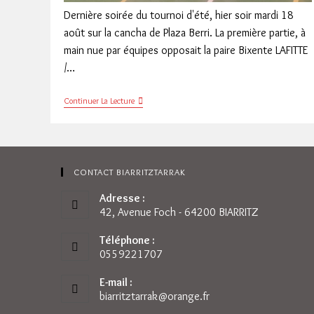
Dernière soirée du tournoi d'été, hier soir mardi 18
août sur la cancha de Plaza Berri. La première partie, à
main nue par équipes opposait la paire Bixente LAFITTE
/…
Tournoi
Continuer La Lecture
Été
Dernières
Parties
CONTACT BIARRITZTARRAK
Adresse :
42, Avenue Foch - 64200 BIARRITZ
Téléphone :
0559221707
E-mail :
biarritztarrak@orange.fr
S’ouvre
dans