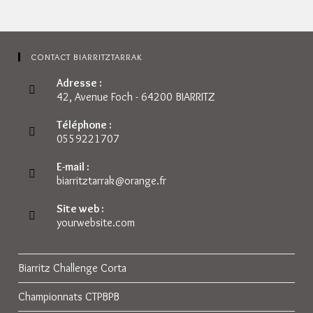
À
Tête
Trinquet
CONTACT BIARRITZTARRAK
Adresse :
42, Avenue Foch - 64200 BIARRITZ
Téléphone :
0559221707
E-mail :
biarritztarrak@orange.fr
S’ouvre
dans
votre
Site web :
application
yourwebsite.com
Biarritz Challenge Corta
Championnats CTPBPB