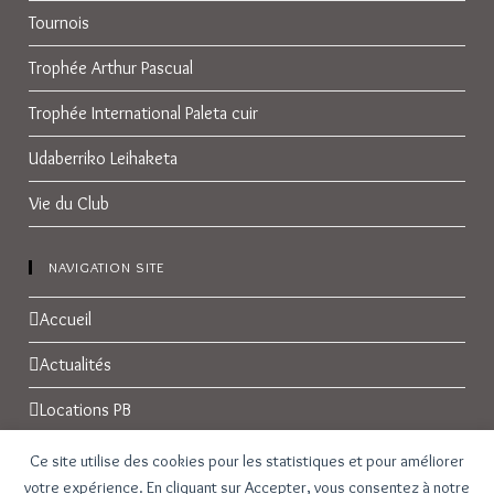
Tournois
Trophée Arthur Pascual
Trophée International Paleta cuir
Udaberriko Leihaketa
Vie du Club
NAVIGATION SITE
Accueil
Actualités
Locations PB
Réservations
Ce site utilise des cookies pour les statistiques et pour améliorer
votre expérience. En cliquant sur Accepter, vous consentez à notre