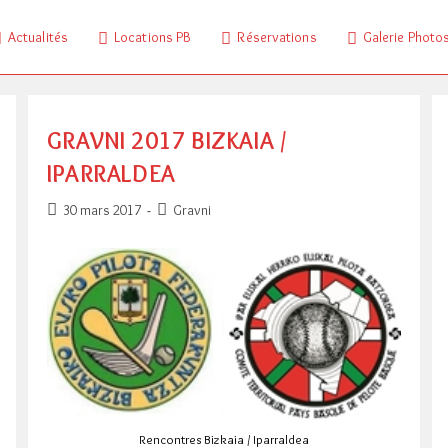
Actualités
Locations PB
Réservations
Galerie Photo
GRAVNI 2017 BIZKAIA /
IPARRALDEA
Publication
Post
30 mars 2017
Gravni
publiée :
category:
Rencontres Bizkaia / Iparraldea