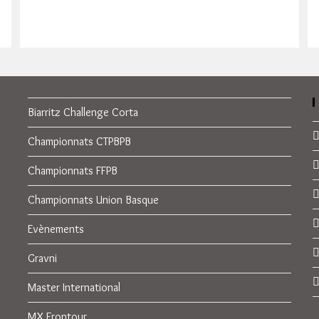
ERRIOXA
/
IPARRALDEA
Biarritz Challenge Corta
Championnats CTPBPB
Championnats FFPB
Championnats Union Basque
Evènements
Gravni
Master International
MX Frontour