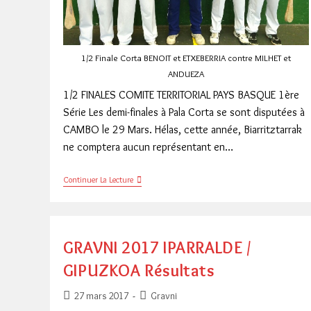
1/2 Finale Corta BENOIT et ETXEBERRIA contre MILHET et
ANDUEZA
1/2 FINALES COMITE TERRITORIAL PAYS BASQUE 1ère
Série Les demi-finales à Pala Corta se sont disputées à
CAMBO le 29 Mars. Hélas, cette année, Biarritztarrak
ne comptera aucun représentant en…
PALA
Continuer La Lecture
CORTA
1/2
FINALES
Résultats
GRAVNI 2017 IPARRALDE /
GIPUZKOA Résultats
Publication
Post
27 mars 2017
Gravni
publiée :
category: