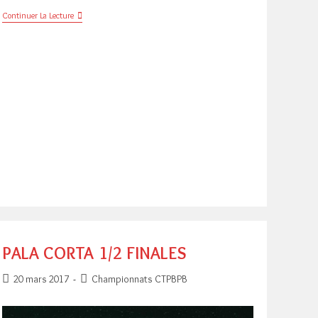
Ouverture
Continuer La Lecture
Trophée
A.
PASCUAL
Et
BIARRITZ
Challenge
Corta
PALA CORTA 1/2 FINALES
Publication
Post
20 mars 2017
Championnats CTPBPB
publiée :
category: