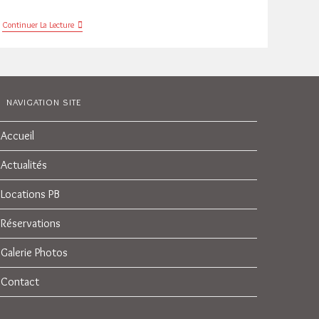
GRAVNI
Continuer La Lecture
2017
ARABA
/
IPARRALDEA
Résultats
NAVIGATION SITE
Accueil
Actualités
Locations PB
Réservations
Galerie Photos
Contact