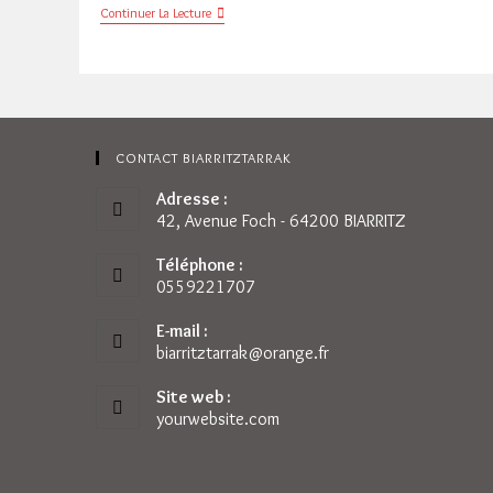
GRAVNI
Continuer La Lecture
2017
ERRIOXA
/
IPARRALDEA
Résultats
CONTACT BIARRITZTARRAK
Adresse :
42, Avenue Foch - 64200 BIARRITZ
Téléphone :
0559221707
E-mail :
biarritztarrak@orange.fr
S’ouvre
dans
votre
Site web :
application
yourwebsite.com