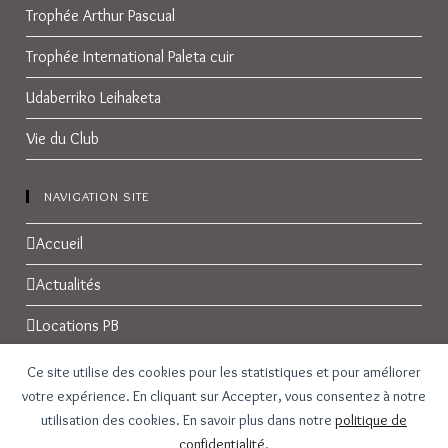
Trophée Arthur Pascual
Trophée International Paleta cuir
Udaberriko Leihaketa
Vie du Club
NAVIGATION SITE
Accueil
Actualités
Locations PB
Réservations
Ce site utilise des cookies pour les statistiques et pour améliorer
votre expérience. En cliquant sur Accepter, vous consentez à notre
Galerie Photos
utilisation des cookies. En savoir plus dans notre
politique de
confidentialité
.