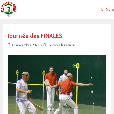
Skip
to
Menu
content
Journée des FINALES
Publication
Post
15 novembre 2021
Tournoi Plaza Berri
publiée :
category: