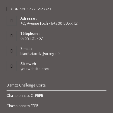
CONTACT BIARRITZTARRAK
Adresse :
42, Avenue Foch - 64200 BIARRITZ
Téléphone :
0559221707
E-mail :
biarritztarrak@orange.fr
S’ouvre
dans
votre
Site web :
application
yourwebsite.com
Biarritz Challenge Corta
Championnats CTPBPB
Championnats FFPB