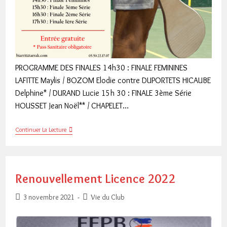
PROGRAMME DES FINALES 14h30 : FINALE FEMININES
LAFITTE Maylis / BOZOM Elodie contre DUPORTETS HICAUBE
Delphine* / DURAND Lucie 15h 30 : FINALE 3ème Série
HOUSSET Jean Noël** / CHAPELET…
Finales
Continuer La Lecture
Tournoi
PLaza
Berri
2021
Renouvellement Licence 2022
Publication
Post
3 novembre 2021
Vie du Club
publiée :
category: