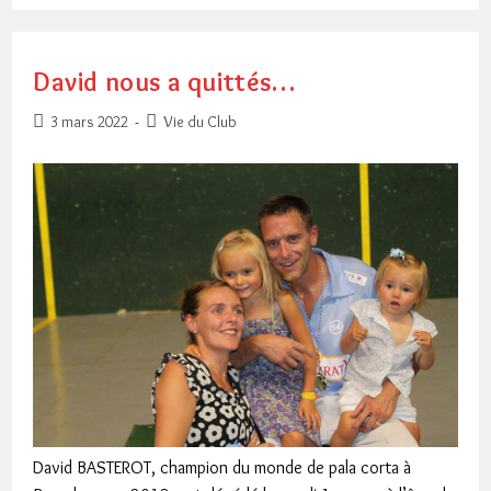
De
BIARRITZTARRAK
David nous a quittés…
Publication
Post
3 mars 2022
Vie du Club
publiée :
category:
David BASTEROT, champion du monde de pala corta à