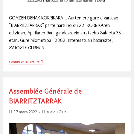
GOAZEN DENAK KORRIKARA... Aurten ere gure elkarteak
"BIARRITZTARRAK" parte hartuko du 22. KORRIKAren
edizioan, Apirilaren 9an Igandearekin arratseko 8ak eta 35
etan. Gure kilometroa : 2382. Interesatuak bazirezte,
ZATOZTE GUREKIN…
KORRIKA
Continuer La Lecture
2022
Assemblée Générale de
BIARRITZTARRAK
Publication
Post
17 mars 2022
Vie du Club
publiée :
category: