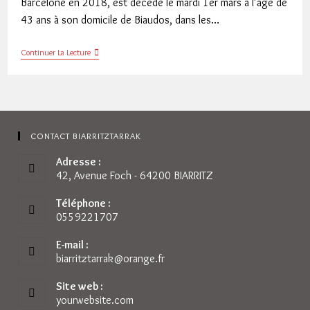
Barcelone en 2018, est décédé le mardi 1er mars à l’âge de
43 ans à son domicile de Biaudos, dans les…
David
Continuer La Lecture
Nous
A
Quittés…
CONTACT BIARRITZTARRAK
Adresse :
42, Avenue Foch - 64200 BIARRITZ
Téléphone :
0559221707
E-mail :
biarritztarrak@orange.fr
S’ouvre
dans
votre
Site web :
application
yourwebsite.com