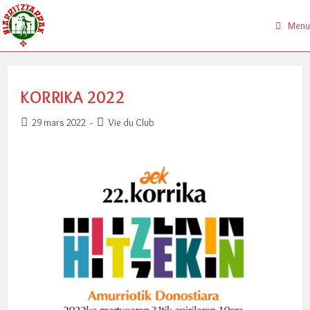
Skip
to
Menu
content
KORRIKA 2022
Publication
Post
29 mars 2022
Vie du Club
publiée :
category: