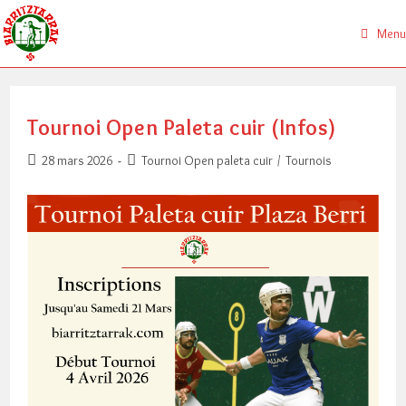
Skip
to
Menu
content
Tournoi Open Paleta cuir (Infos)
Publication
Post
28 mars 2026
Tournoi Open paleta cuir
/
Tournois
publiée :
category: