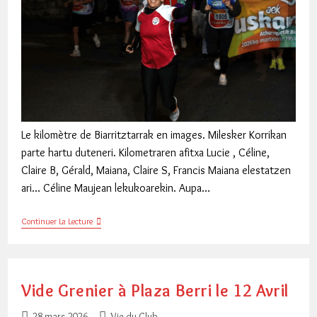
Le kilomètre de Biarritztarrak en images. Milesker Korrikan
parte hartu duteneri. Kilometraren afitxa Lucie , Céline,
Claire B, Gérald, Maiana, Claire S, Francis Maiana elestatzen
ari... Céline Maujean lekukoarekin. Aupa…
Milesker
Continuer La Lecture
Korrikalarieri…
Vide Grenier à Plaza Berri le 12 Avril
Publication
Post
28 mars 2026
Vie du Club