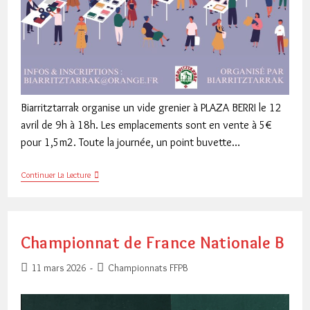
Biarritztarrak organise un vide grenier à PLAZA BERRI le 12
avril de 9h à 18h. Les emplacements sont en vente à 5€
pour 1,5m2. Toute la journée, un point buvette…
Vide
Continuer La Lecture
Grenier
À
Plaza
Berri
Le
Championnat de France Nationale B
12
Avril
Publication
Post
11 mars 2026
Championnats FFPB
publiée :
category: