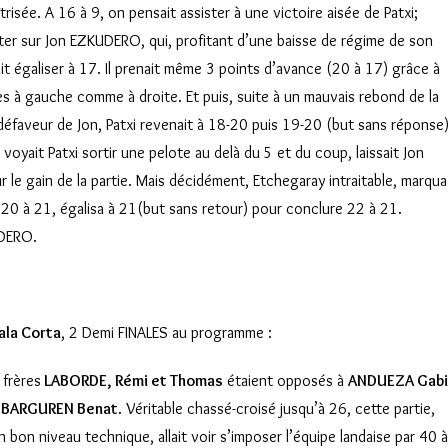
risée. A 16 à 9, on pensait assister à une victoire aisée de Patxi;
ter sur Jon EZKUDERO, qui, profitant d’une baisse de régime de son
it égaliser à 17. Il prenait même 3 points d’avance (20 à 17) grâce à
s à gauche comme à droite. Et puis, suite à un mauvais rebond de la
défaveur de Jon, Patxi revenait à 18-20 puis 19-20 (but sans réponse)
voyait Patxi sortir une pelote au delà du 5 et du coup, laissait Jon
 le gain de la partie. Mais décidément, Etchegaray intraitable, marqua
nt 20 à 21, égalisa à 21(but sans retour) pour conclure 22 à 21.
UDERO.
ala Corta
, 2 Demi FINALES au programme :
 frères
LABORDE, Rémi et Thomas
étaient opposés à
ANDUEZA Gabi
 IBARGUREN Benat
. Véritable chassé-croisé jusqu’à 26, cette partie,
n bon niveau technique, allait voir s’imposer l’équipe landaise par 40 à