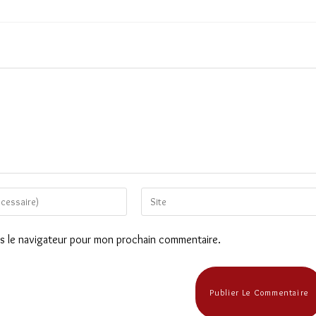
Saisir
l’URL
de
ns le navigateur pour mon prochain commentaire.
votre
site
(facultatif)