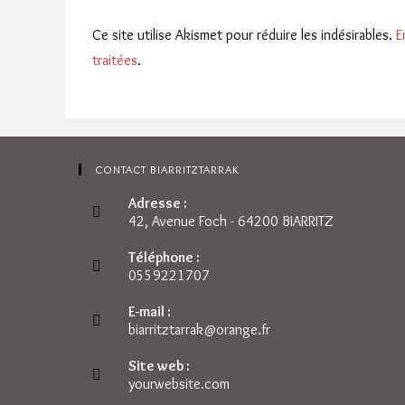
Ce site utilise Akismet pour réduire les indésirables.
E
traitées
.
CONTACT BIARRITZTARRAK
Adresse :
42, Avenue Foch - 64200 BIARRITZ
Téléphone :
0559221707
E-mail :
biarritztarrak@orange.fr
S’ouvre
dans
votre
Site web :
application
yourwebsite.com