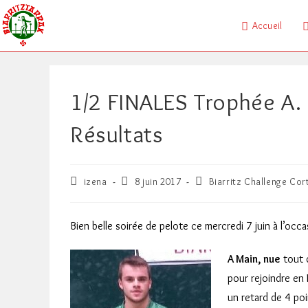
Skip
to
Accueil
content
1/2 FINALES Trophée A. 
Résultats
Auteur/autrice
Publication
Post
izena
8 juin 2017
Biarritz Challenge Cor
de
publiée :
category:
la
publication :
Bien belle soirée de pelote ce mercredi 7 juin à l’oc
A Main, nue
tout 
pour rejoindre en
un retard de 4 poi