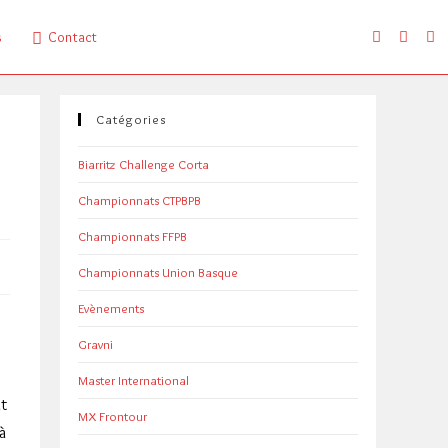
s
Contact
Catégories
Biarritz Challenge Corta
Championnats CTPBPB
Championnats FFPB
Championnats Union Basque
Evènements
Gravni
Master International
it
MX Frontour
à