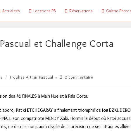
Actualités
Locations PB
Réservations
Galerie Photo
Pascual et Challenge Corta
Commentaires
ta
/
Trophée Arthur Pascual
0 commentaire
de
la
publication :
casion des ½ FINALES à Main Nue et à Pala Corta.
d’abord,
Patxi ETCHEGARAY
a finalement triomphé de
Jon EZKUDERO
 FINALE son compatriote MENDY Xabi. Hormis le début où Patxi accusa
nts, ce dernier nous aura régalé de la précision de ses attaques alliée 