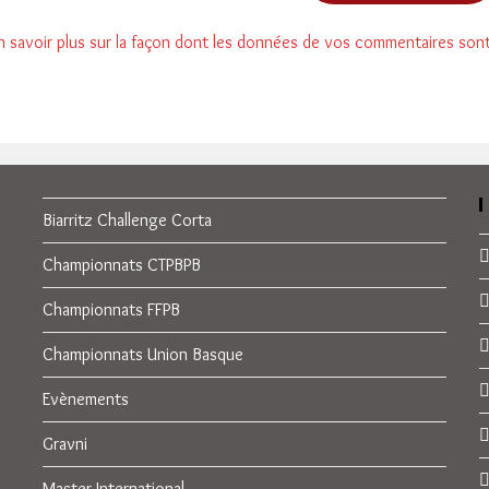
n savoir plus sur la façon dont les données de vos commentaires son
Biarritz Challenge Corta
Championnats CTPBPB
Championnats FFPB
Championnats Union Basque
Evènements
Gravni
Master International