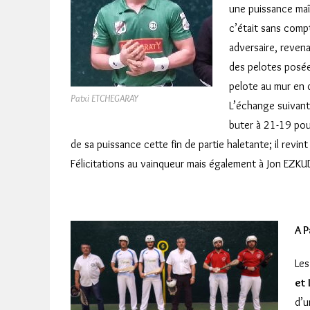
une puissance maît
c’était sans comp
adversaire, revena
des pelotes posée
pelote au mur en 
Patxi ETCHEGARAY
L’échange suivant 
buter à 21-19 pour
de sa puissance cette fin de partie haletante; il revi
Félicitations au vainqueur mais également à Jon EZK
A P
Les
et
d’u