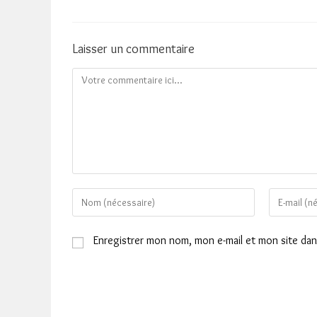
Laisser un commentaire
Comment
Enter
Enter
your
your
name
email
Enregistrer mon nom, mon e-mail et mon site da
or
address
username
to
to
comment
comment