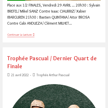
Place aux 1/2 FINALES, Vendredi 29 AVRIL ... 20h30 : Sylvain
BREFEL/ Mikel SANZ Contre Isaac CIAURRIZ/ Xabier
IBARGUREN 21h30 : Bastien QUINTANA/ Aitor BROSA
Contre Gabi ANDUEZA/ Clément MILHET…
Trophée
Continuer La Lecture
A.
PASCUAL,
1/2
FINALES
Trophée Pascual / Dernier Quart de
Finale
Publication
Post
21 avril 2022
Trophée Arthur Pascual
publiée :
category: