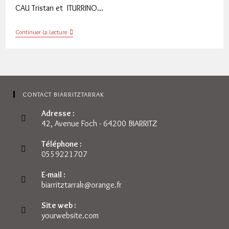
CAU Tristan et ITURRINO…
Union
Continuer La Lecture
Basque
Trinquet
Paleta
Gomme
CONTACT BIARRITZTARRAK
Adresse :
42, Avenue Foch - 64200 BIARRITZ
Téléphone :
0559221707
E-mail :
biarritztarrak@orange.fr
S’ouvre
dans
votre
Site web :
application
yourwebsite.com