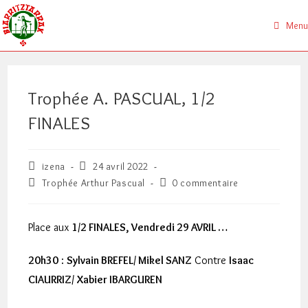
Skip
to
Menu
content
Trophée A. PASCUAL, 1/2
FINALES
Auteur/autrice
Publication
izena
24 avril 2022
de
publiée :
Post
Commentaires
Trophée Arthur Pascual
0 commentaire
la
category:
de
publication :
la
publication :
Place aux
1/2 FINALES, Vendredi 29 AVRIL …
20h30
:
Sylvain BREFEL/ Mikel SANZ
Contre
Isaac
CIAURRIZ/ Xabier IBARGUREN