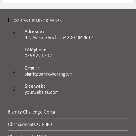
CONTACT BIARRITZTARRAK
Adresse :
42, Avenue Foch - 64200 BIARRITZ
Téléphone :
0559221707
E-mail :
biarritztarrak@orange.fr
S’ouvre
dans
votre
Site web :
application
yourwebsite.com
Biarritz Challenge Corta
Championnats CTPBPB