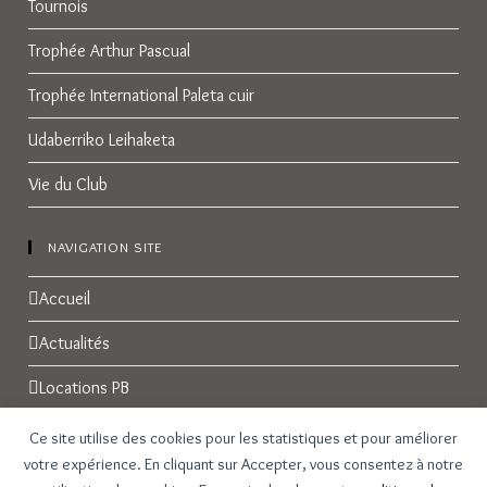
Tournois
Trophée Arthur Pascual
Trophée International Paleta cuir
Udaberriko Leihaketa
Vie du Club
NAVIGATION SITE
Accueil
Actualités
Locations PB
Réservations
Ce site utilise des cookies pour les statistiques et pour améliorer
votre expérience. En cliquant sur Accepter, vous consentez à notre
Galerie Photos