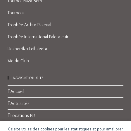
Tournoi Plaza Berri
Tournois
Trophée Arthur Pascual
Trophée International Paleta cuir
Udaberriko Leihaketa
Vie du Club
NAVIGATION SITE
Accueil
Actualités
Locations PB
Réservations
Ce site utilise des cookies pour les statistiques et pour améliorer