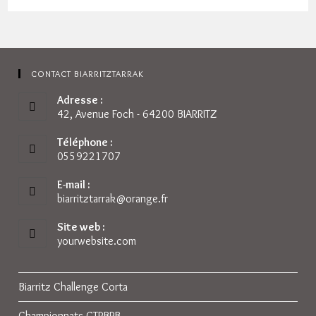
Txapelketa
2026
CONTACT BIARRITZTARRAK
Adresse :
42, Avenue Foch - 64200 BIARRITZ
Téléphone :
0559221707
E-mail :
biarritztarrak@orange.fr
S’ouvre
dans
votre
Site web :
application
yourwebsite.com
Biarritz Challenge Corta
Championnats CTPBPB