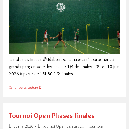
Les phases finales d’Udaberriko Leihaketa s’approchent à
grands pas; en voici les dates : 1/4 de finales : 09 et 10 juin
2026 à partir de 18h30 1/2 finales :…
Udaberriko
Continuer La Lecture
Leihaketa
2026
/
Phases
Finales
Tournoi Open Phases finales
Publication
Post
18 mai 2026
Tournoi Open paleta cuir
/
Tournois