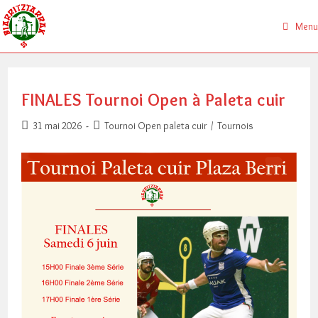
Skip
to
Menu
content
FINALES Tournoi Open à Paleta cuir
Publication
Post
31 mai 2026
Tournoi Open paleta cuir
/
Tournois
publiée :
category: