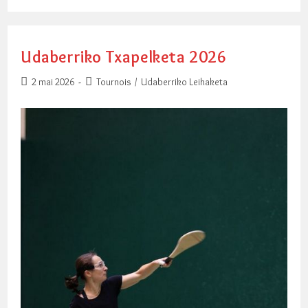
Open
Phases
Finales
Udaberriko Txapelketa 2026
Publication
Post
2 mai 2026
Tournois
/
Udaberriko Leihaketa
publiée :
category: