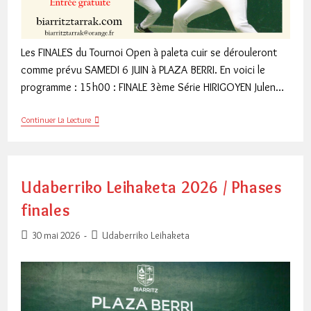
Les FINALES du Tournoi Open à paleta cuir se dérouleront
comme prévu SAMEDI 6 JUIN à PLAZA BERRI. En voici le
programme : 15h00 : FINALE 3ème Série HIRIGOYEN Julen…
FINALES
Continuer La Lecture
Tournoi
Open
À
Paleta
Cuir
Udaberriko Leihaketa 2026 / Phases
finales
Publication
Post
30 mai 2026
Udaberriko Leihaketa
publiée :
category: