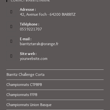
CONTACT BIARRITZTARRAK
Adresse :
42, Avenue Foch - 64200 BIARRITZ
Téléphone :
0559221707
E-mail :
biarritztarrak@orange.fr
S’ouvre
dans
votre
Site web :
application
yourwebsite.com
Biarritz Challenge Corta
Championnats CTPBPB
Championnats FFPB
Championnats Union Basque