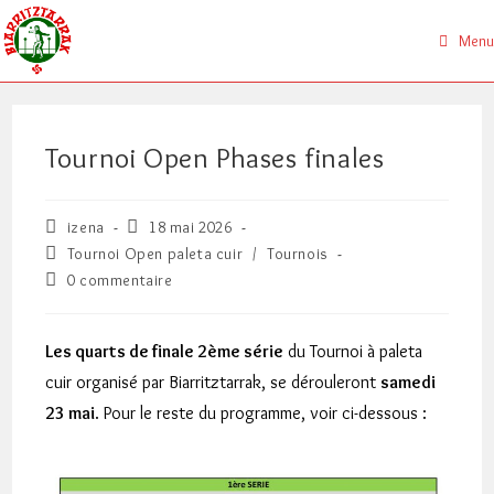
Skip
to
Menu
content
Tournoi Open Phases finales
Auteur/autrice
Publication
izena
18 mai 2026
de
publiée :
Post
Tournoi Open paleta cuir
/
Tournois
la
category:
Commentaires
0 commentaire
publication :
de
la
publication :
Les quarts de finale 2ème série
du Tournoi à paleta
cuir organisé par Biarritztarrak, se dérouleront
samedi
23 mai
. Pour le reste du programme, voir ci-dessous :