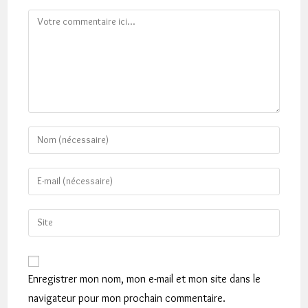
Comment
Enter
your
name
Enter
or
your
username
email
Saisir
to
address
l’URL
comment
to
de
comment
votre
Enregistrer mon nom, mon e-mail et mon site dans le
site
navigateur pour mon prochain commentaire.
(facultatif)