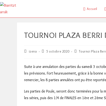
Skip
to
Accueil
content
TOURNOI PLAZA BERRI 
Auteur/autrice
Publication
Post
izena
5 octobre 2020
Tournoi Plaza Berr
de
publiée :
category:
la
publication :
Suite à une annulation des parties du samedi 3 octobr
les prévisions. Fort heureusement, grâce à la bonne v
remercier, les 8 parties annulées ont pu être reportée
Les parties de Poule, seront donc terminées pour la m
les séries, puis des 1/4 de FINALES en 1ère et 2ème S