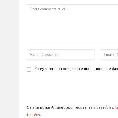
Comment
Enter
Enter
your
your
name
email
Enregistrer mon nom, mon e-mail et mon site da
or
address
username
to
to
comment
comment
Ce site utilise Akismet pour réduire les indésirables.
E
traitées
.