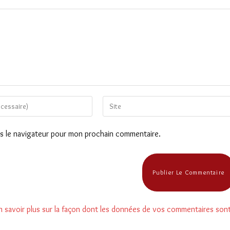
Saisir
l’URL
de
ns le navigateur pour mon prochain commentaire.
votre
site
(facultatif)
n savoir plus sur la façon dont les données de vos commentaires son