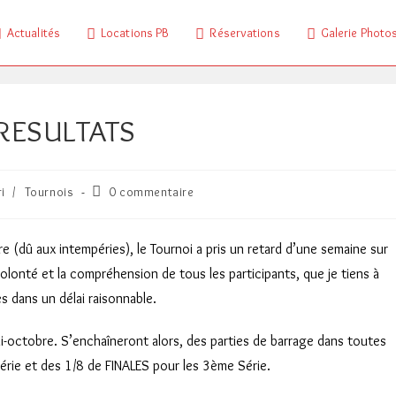
Actualités
Locations PB
Réservations
Galerie Photo
RESULTATS
Commentaires
i
/
Tournois
0 commentaire
de
la
publication :
e (dû aux intempéries), le Tournoi a pris un retard d’une semaine sur
olonté et la compréhension de tous les participants, que je tiens à
s dans un délai raisonnable.
i-octobre. S’enchaîneront alors, des parties de barrage dans toutes
érie et des 1/8 de FINALES pour les 3ème Série.