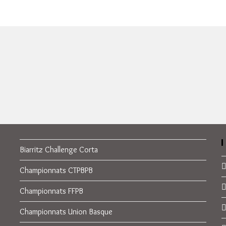
Biarritz Challenge Corta
Championnats CTPBPB
Championnats FFPB
Championnats Union Basque