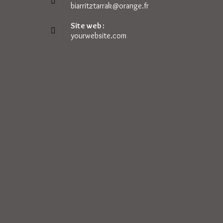
biarritztarrak@orange.fr
S’ouvre
dans
votre
Site web :
application
yourwebsite.com