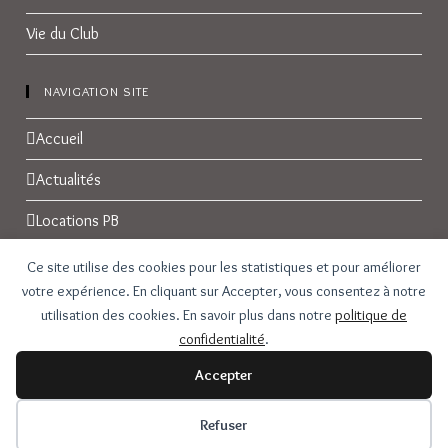
Vie du Club
NAVIGATION SITE
Accueil
Actualités
Locations PB
Réservations
Ce site utilise des cookies pour les statistiques et pour améliorer
votre expérience. En cliquant sur Accepter, vous consentez à notre
Galerie Photos
utilisation des cookies. En savoir plus dans notre
politique de
confidentialité
.
Contact
Accepter
Refuser
Copyright - WordPress Theme by OceanWP