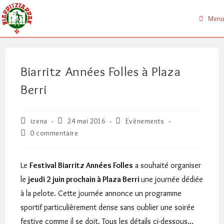
Skip
to
Menu
content
Biarritz Années Folles à Plaza
Berri
Auteur/autrice
Publication
Post
izena
24 mai 2016
Evènements
de
publiée :
category:
Commentaires
0 commentaire
la
de
publication :
la
publication :
Le
Festival Biarritz Années Folles
a souhaité organiser
le
jeudi 2 juin prochain à Plaza Berri
une journée dédiée
à la pelote. Cette journée annonce un programme
sportif particulièrement dense sans oublier une soirée
festive comme il se doit. Tous les détails ci-dessous…