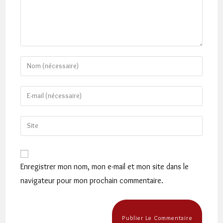
Enter
your
name
Enter
or
your
username
email
Saisir
to
address
l’URL
comment
to
de
comment
votre
Enregistrer mon nom, mon e-mail et mon site dans le
site
navigateur pour mon prochain commentaire.
(facultatif)