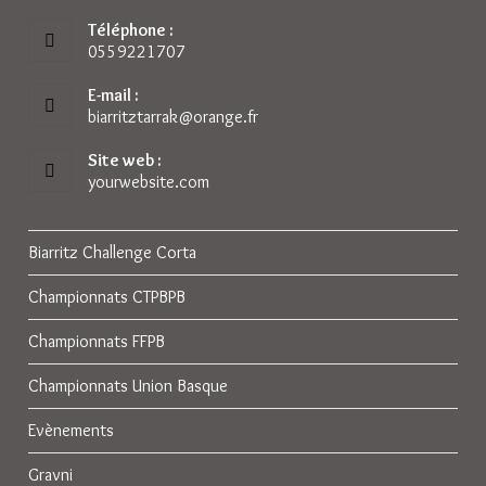
Téléphone :
0559221707
E-mail :
biarritztarrak@orange.fr
S’ouvre
dans
votre
Site web :
application
yourwebsite.com
Biarritz Challenge Corta
Championnats CTPBPB
Championnats FFPB
Championnats Union Basque
Evènements
Gravni