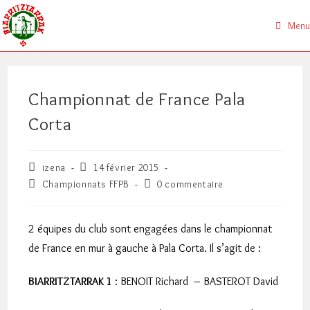
Skip
to
Menu
content
Championnat de France Pala
Corta
Auteur/autrice
Publication
izena
14 février 2015
de
publiée :
Post
Commentaires
Championnats FFPB
0 commentaire
la
category:
de
publication :
la
publication :
2 équipes du club sont engagées dans le championnat
de France en mur à gauche à Pala Corta. Il s’agit de :
BIARRITZTARRAK 1
: BENOIT Richard – BASTEROT David