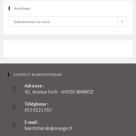
Archives
Archives
Sélectionner un mois
CONTACT BIARRITZTARRAK
Adresse :
42, Avenue Foch - 64200 BIARRITZ
Téléphone :
0559221707
E-mail :
biarritztarrak@orange.fr
S’ouvre
dans