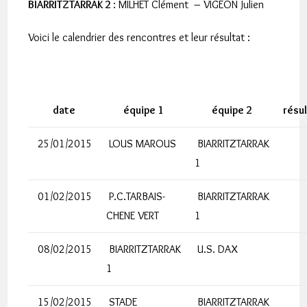
BIARRITZTARRAK 2
: MILHET Clément – VIGEON Julien
Voici le calendrier des rencontres et leur résultat :
date
équipe 1
équipe 2
résu
25/01/2015
LOUS MAROUS
BIARRITZTARRAK
1
01/02/2015
P.C.TARBAIS-
BIARRITZTARRAK
CHENE VERT
1
08/02/2015
BIARRITZTARRAK
U.S. DAX
1
15/02/2015
STADE
BIARRITZTARRAK