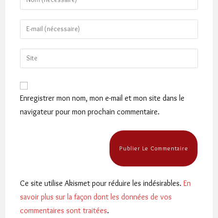
your
name
Enter
or
your
username
email
Saisir
to
address
l’URL
comment
to
de
comment
votre
Enregistrer mon nom, mon e-mail et mon site dans le
site
navigateur pour mon prochain commentaire.
(facultatif)
Ce site utilise Akismet pour réduire les indésirables.
En
savoir plus sur la façon dont les données de vos
commentaires sont traitées
.