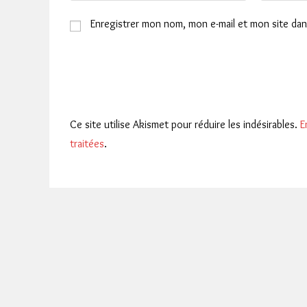
name
email
Enregistrer mon nom, mon e-mail et mon site da
or
address
username
to
to
comment
comment
Ce site utilise Akismet pour réduire les indésirables.
E
traitées
.