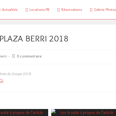
Actualités
Locations PB
Réservations
Galerie Photo
PLAZA BERRI 2018
Commentaires
Berri
0 commentaire
de
la
publication :
hoto du Groupe 2018
CI
.