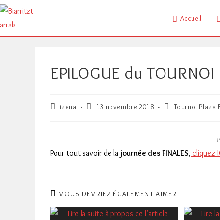
Skip
to
Accueil
content
EPILOGUE du TOURNOI 
Auteur/autrice
Publication
Post
izena
13 novembre 2018
Tournoi Plaza 
de
publiée :
category:
la
publication :
P
Pour tout savoir de la
journée des FINALES
,
cliquez I
VOUS DEVRIEZ ÉGALEMENT AIMER