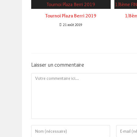
Tournoi Plaza Berri 2019
1/8èm
21 août 2019
Laisser un commentaire
Comment
Enter
Enter
your
your