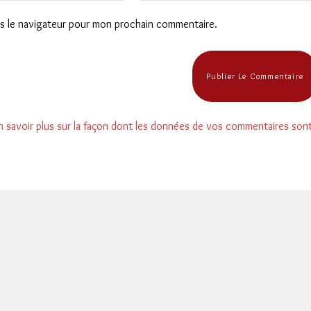
de
ns le navigateur pour mon prochain commentaire.
votre
site
(facultatif)
n savoir plus sur la façon dont les données de vos commentaires son