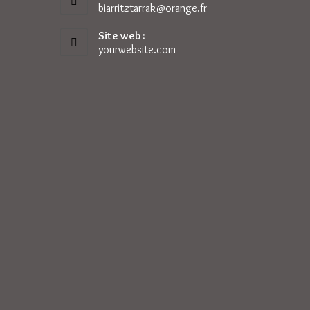
biarritztarrak@orange.fr
S’ouvre
dans
votre
Site web :
application
yourwebsite.com