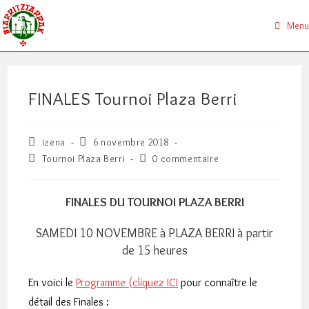
Skip
to
Menu
content
FINALES Tournoi Plaza Berri
Auteur/autrice
Publication
izena
6 novembre 2018
de
publiée :
Post
Commentaires
Tournoi Plaza Berri
0 commentaire
la
category:
de
publication :
la
publication :
FINALES DU TOURNOI PLAZA BERRI
SAMEDI 10 NOVEMBRE à PLAZA BERRI à partir
de 15 heures
En voici le
Programme (cliquez ICI
pour connaître le
détail des Finales :