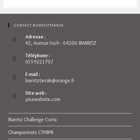
CONTACT BIARRITZTARRAK
Adresse :
42, Avenue Foch - 64200 BIARRITZ
Téléphone :
0559221707
E-mail :
biarritztarrak@orange.fr
S’ouvre
dans
votre
Site web :
application
yourwebsite.com
Biarritz Challenge Corta
Championnats CTPBPB