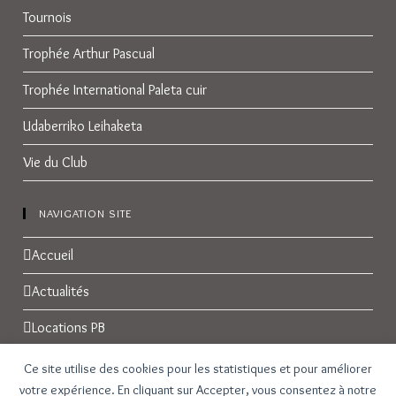
Tournois
Trophée Arthur Pascual
Trophée International Paleta cuir
Udaberriko Leihaketa
Vie du Club
NAVIGATION SITE
Accueil
Actualités
Locations PB
Réservations
Ce site utilise des cookies pour les statistiques et pour améliorer
votre expérience. En cliquant sur Accepter, vous consentez à notre