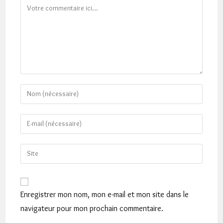
Comment
Enter
your
name
Enter
or
your
username
email
Saisir
to
address
l’URL
comment
to
de
comment
votre
Enregistrer mon nom, mon e-mail et mon site dans le
site
navigateur pour mon prochain commentaire.
(facultatif)