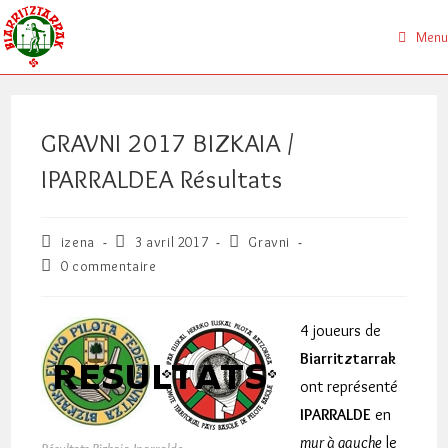
Skip
to
Menu
content
GRAVNI 2017 BIZKAIA /
IPARRALDEA Résultats
Auteur/autrice
Publication
Post
izena
3 avril 2017
Gravni
de
publiée :
category:
Commentaires
0 commentaire
la
de
publication :
la
publication :
4 joueurs de
Biarritztarrak
ont représenté
IPARRALDE
en
mur à gauche
le