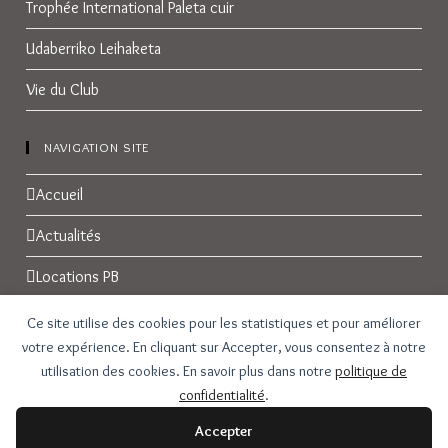
Trophée International Paleta cuir
Udaberriko Leihaketa
Vie du Club
NAVIGATION SITE
Accueil
Actualités
Locations PB
Réservations
Ce site utilise des cookies pour les statistiques et pour améliorer
votre expérience. En cliquant sur Accepter, vous consentez à notre
Galerie Photos
utilisation des cookies. En savoir plus dans notre
politique de
confidentialité
.
Contact
Accepter