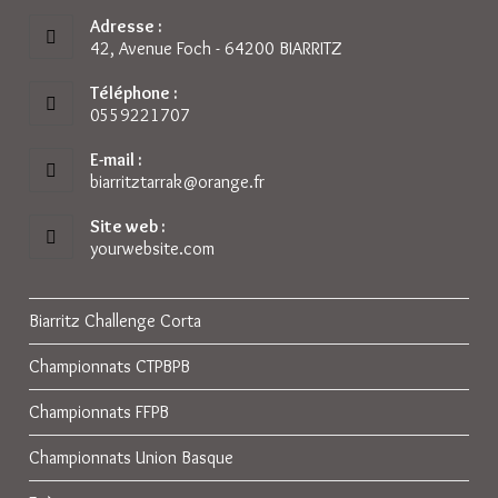
Adresse :
42, Avenue Foch - 64200 BIARRITZ
Téléphone :
0559221707
E-mail :
biarritztarrak@orange.fr
S’ouvre
dans
votre
Site web :
application
yourwebsite.com
Biarritz Challenge Corta
Championnats CTPBPB
Championnats FFPB
Championnats Union Basque