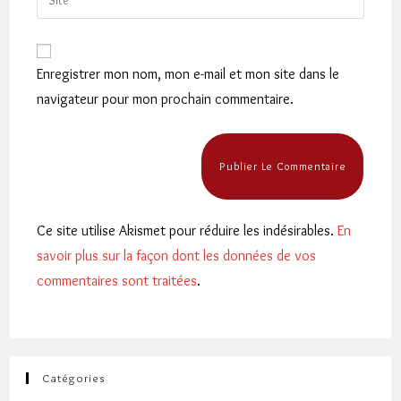
address
l’URL
comment
to
de
comment
votre
Enregistrer mon nom, mon e-mail et mon site dans le
site
navigateur pour mon prochain commentaire.
(facultatif)
Ce site utilise Akismet pour réduire les indésirables.
En
savoir plus sur la façon dont les données de vos
commentaires sont traitées
.
Catégories