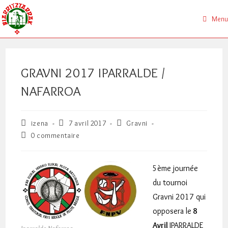
Skip
to
Menu
content
GRAVNI 2017 IPARRALDE /
NAFARROA
Auteur/autrice
Publication
Post
izena
7 avril 2017
Gravni
de
publiée :
category:
Commentaires
0 commentaire
la
de
publication :
la
publication :
5ème journée
du tournoi
Gravni 2017 qui
opposera le
8
Avril
IPARRALDE