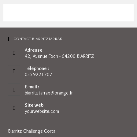
CONTACT BIARRITZTARRAK
Adresse :
42, Avenue Foch - 64200 BIARRITZ
Téléphone :
0559221707
E-mail :
biarritztarrak@orange.fr
S’ouvre
dans
votre
Site web :
application
yourwebsite.com
Biarritz Challenge Corta