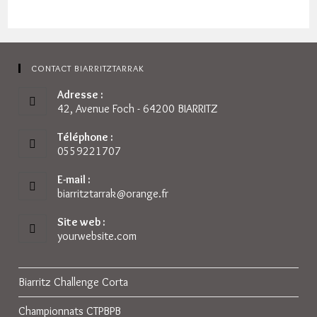
CONTACT BIARRITZTARRAK
Adresse :
42, Avenue Foch - 64200 BIARRITZ
Téléphone :
0559221707
E-mail :
biarritztarrak@orange.fr
S’ouvre
dans
votre
Site web :
application
yourwebsite.com
Biarritz Challenge Corta
Championnats CTPBPB