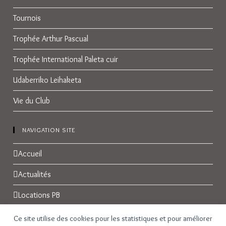
Tournois
Trophée Arthur Pascual
Trophée International Paleta cuir
Udaberriko Leihaketa
Vie du Club
NAVIGATION SITE
Accueil
Actualités
Locations PB
Réservations
Ce site utilise des cookies pour les statistiques et pour améliorer