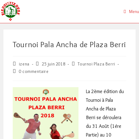
Skip
to
Menu
content
Tournoi Pala Ancha de Plaza Berri
Auteur/autrice
Publication
Post
izena
25 juin 2018
Tournoi Plaza Berri
de
publiée :
category:
Commentaires
0 commentaire
la
de
publication :
la
publication :
La 2ème édition du
Tournoi à Pala
Ancha de Plaza
Berri se déroulera
du 31 Août (1ére
Partie) au 10