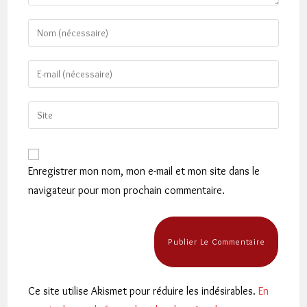
Enter
your
name
Enter
or
your
username
email
Saisir
to
address
l’URL
comment
to
de
comment
votre
Enregistrer mon nom, mon e-mail et mon site dans le
site
navigateur pour mon prochain commentaire.
(facultatif)
Ce site utilise Akismet pour réduire les indésirables.
En