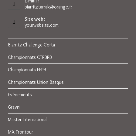
E-mail :
biarritztarrak@orange.fr
S’ouvre
dans
votre
Site web :
application
yourwebsite.com
Biarritz Challenge Corta
Championnats CTPBPB
Championnats FFPB
Championnats Union Basque
Evènements
Gravni
Master International
MX Frontour