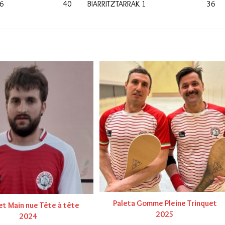
 6
40
BIARRITZTARRAK 1
36
Paleta Gomme Pleine Trinquet
et Main nue Tête à tête
2025
2024