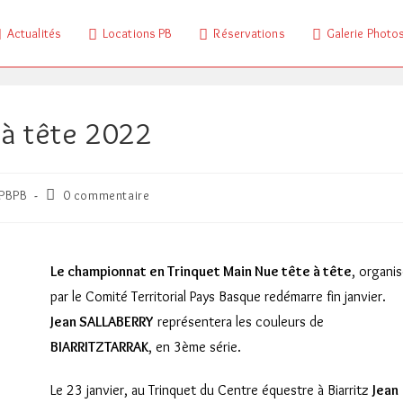
Actualités
Locations PB
Réservations
Galerie Photo
 à tête 2022
Commentaires
PBPB
0 commentaire
de
la
publication :
Le championnat en Trinquet Main Nue tête à tête
, organi
par le Comité Territorial Pays Basque redémarre fin janvier.
Jean SALLABERRY
représentera les couleurs de
BIARRITZTARRAK
, en 3ème série.
Le 23 janvier, au Trinquet du Centre équestre à Biarritz
Jean