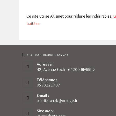
comment
Ce site utilise Akismet pour réduire les indésirables.
E
traitées
.
CONTACT BIARRITZTARRAK
Adresse :
42, Avenue Foch - 64200 BIARRITZ
Téléphone :
0559221707
E-mail :
biarritztarrak@orange.fr
S’ouvre
dans
votre
Site web :
application