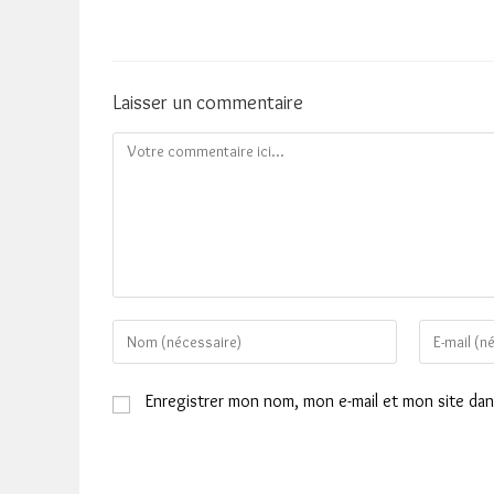
Laisser un commentaire
Comment
Enter
Enter
your
your
name
email
Enregistrer mon nom, mon e-mail et mon site da
or
address
username
to
to
comment