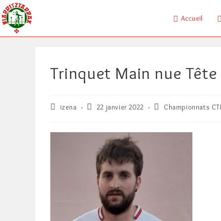
Skip
to
Accueil
content
Trinquet Main nue Tête
Auteur/autrice
Publication
Post
izena
22 janvier 2022
Championnats CT
de
publiée :
category:
la
publication :