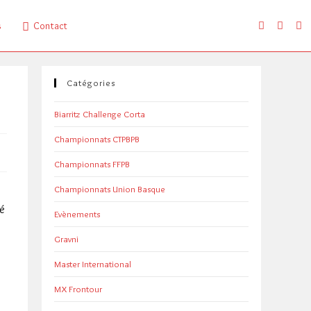
s
Contact
Catégories
Biarritz Challenge Corta
Championnats CTPBPB
Championnats FFPB
Championnats Union Basque
sé
Evènements
Gravni
Master International
MX Frontour