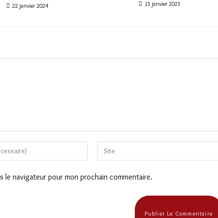
15 janvier 2025
22 janvier 2024
Saisir
l’URL
de
ns le navigateur pour mon prochain commentaire.
votre
site
(facultatif)