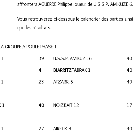
affrontera AGUERRE Philippe joueur de U.S.S.P. AMIKUZE 6.
Vous retrouverez ci-dessous le calendrier des parties ainsi
que les résultats.
AILA GROUPE A POULE PHASE 1
 1
39
U.S.S.P. AMIKUZE 6
40
4
BIARRITZTARRAK 1
40
 1
23
ATZARRI 5
40
 1
40
NOIZBAIT 12
17
 1
27
AIRETIK 9
40