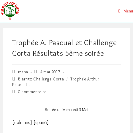
Skip
to
Menu
content
Trophée A. Pascual et Challenge
Corta Résultats 5ème soirée
Auteur/autrice
Publication
izena
4 mai 2017
de
publiée :
Post
Biarritz Challenge Corta
/
Trophée Arthur
la
category:
Pascual
publication :
Commentaires
0 commentaire
de
la
publication :
Soirée du Mercredi 3 Mai
[columns] [span6]