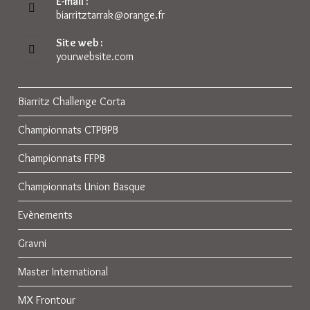
E-mail :
biarritztarrak@orange.fr
S’ouvre
dans
votre
Site web :
application
yourwebsite.com
Biarritz Challenge Corta
Championnats CTPBPB
Championnats FFPB
Championnats Union Basque
Evènements
Gravni
Master International
MX Frontour