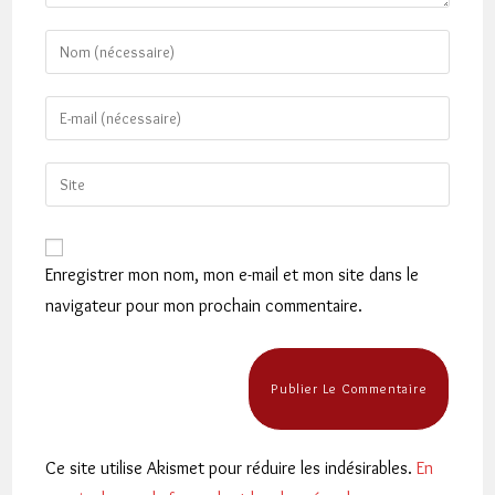
Enter
your
name
Enter
or
your
username
email
Saisir
to
address
l’URL
comment
to
de
comment
votre
Enregistrer mon nom, mon e-mail et mon site dans le
site
navigateur pour mon prochain commentaire.
(facultatif)
Ce site utilise Akismet pour réduire les indésirables.
En