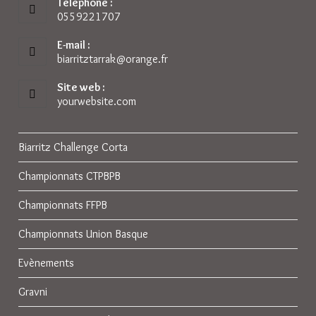
Téléphone :
0559221707
E-mail :
biarritztarrak@orange.fr
S’ouvre
dans
votre
Site web :
application
yourwebsite.com
Biarritz Challenge Corta
Championnats CTPBPB
Championnats FFPB
Championnats Union Basque
Evènements
Gravni