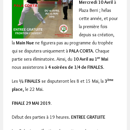
Mercredi 10 Avril
à
Plaza Berri ; hélas
cette année, et pour
la première fois
depuis sa création,
la
Main Nue
ne figurera pas au programme du trophée
qui se disputera uniquement à
PALA CORTA
. Chaque
er
partie sera éliminatoire. Ainsi, du
10 Avril au 1
Mai
nous assisterons à
4 soirées de 1/4 de FINALES
.
ème
Les
½ FINALES
se disputeront les 8 et 15 Mai, la
3
place,
le 22 Mai.
FINALE 29 MAI 2019.
Début des parties à 19 heures.
ENTREE GRATUITE