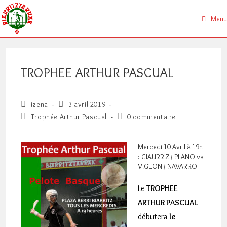
Skip
to
Menu
content
TROPHEE ARTHUR PASCUAL
Auteur/autrice
Publication
izena
3 avril 2019
de
publiée :
Post
Commentaires
Trophée Arthur Pascual
0 commentaire
la
category:
de
publication :
la
publication :
Mercedi 10 Avril à 19h
: CIAURRIZ / PLANO vs
VIGEON / NAVARRO
Le
TROPHEE
ARTHUR PASCUAL
débutera
le