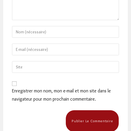
Enter
your
name
Enter
or
your
username
email
Saisir
to
address
l’URL
comment
to
de
comment
votre
Enregistrer mon nom, mon e-mail et mon site dans le
site
navigateur pour mon prochain commentaire.
(facultatif)